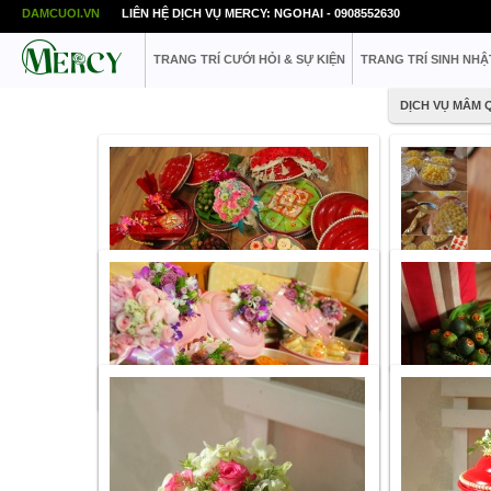
DAMCUOI.VN
LIÊN HỆ DỊCH VỤ MERCY: NGOHAI - 0908552630
TRANG TRÍ CƯỚI HỎI & SỰ KIỆN
TRANG TRÍ SINH NHẬ
DỊCH VỤ MÂM 
Danh mục:
Dịch
Giá tham khảo
L
Danh mục:
Dịch vụ mâm quả
Link share:
http
qua/mam-qua-ha
Giá tham khảo
Liên hệ
Link share:
http://mercy.vn/dich-vu-mam-
qua/mam-qua-tron-goi-mau-do-217
Danh mục:
Dịch vụ mâm quả
Danh mục:
Dịch
Giá tham khảo
Liên hệ
Giá tham khảo
L
Link share:
http://mercy.vn/dich-vu-mam-
Link share:
http