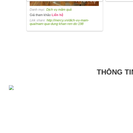
Danh mục:
Dịch vụ mâm quả
Giá tham khảo
Liên hệ
Link share:
http://mercy.vn/dich-vu-mam-
qua/mam-qua-dung-khan-ren-do-198
THÔNG TI