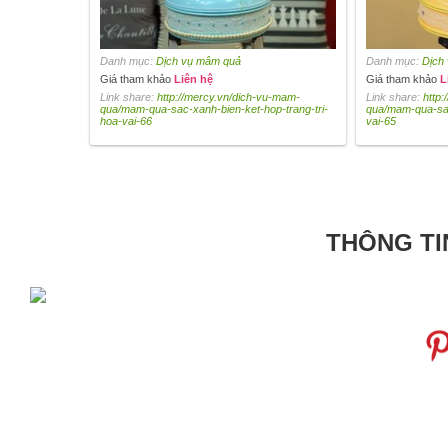
Danh mục:
Dịch vụ mâm quả
Danh mục:
Dịch
Giá tham khảo
Liên hệ
Giá tham khảo
L
Link share:
http://mercy.vn/dich-vu-mam-
Link share:
http
qua/mam-qua-sac-xanh-bien-ket-hop-trang-tri-
qua/mam-qua-sac
hoa-vai-66
vai-65
THÔNG TI