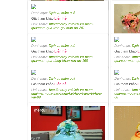
qua/bo-mam-qua-hong-ket-hoa-tuoi-211
qua/mam-qua-tra
Danh mục:
Dịch vụ mâm quả
Giá tham khảo
Liên hệ
Link share:
http://mercy.vn/dich-vu-mam-
qua/mam-qua-tron-goi-mau-do-201
Danh mục:
Dịch vụ mâm quả
Danh mục:
Dịch
Giá tham khảo
Liên hệ
Giá tham khảo
L
Link share:
http://mercy.vn/dich-vu-mam-
Danh mục:
Link share:
Dịch
http
qua/mam-qua-dung-khan-ren-do-198
qua/cac-mam-qu
Giá tham khảo
L
Link share:
http
qua/mam-qua-du
Danh mục:
Dịch vụ mâm quả
Danh mục:
Dịch
Danh mục:
Dịch vụ mâm quả
Giá tham khảo
Liên hệ
Giá tham khảo
L
Giá tham khảo
Liên hệ
Link share:
http://mercy.vn/dich-vu-mam-
Link share:
http
Link share:
http://mercy.vn/dich-vu-mam-
qua/mam-qua-sac-hong-ket-hop-trang-tri-hoa-
qua/mam-qua-sac
qua/mam-qua-hong-trang-tri-hoa-tuoi-cung-
vai-69
68
tong-mau-205