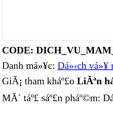
CODE:
DICH_VU_MAM
Danh má»¥c:
Dá»‹ch vá»¥
GiĂ¡ tham kháº£o
LiĂªn h
MĂ´ táº£ sáº£n pháº©m: Dá