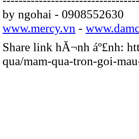
---------------------------------
by ngohai - 0908552630
www.mercy.vn
-
www.damc
Share link hĂ¬nh áº£nh: ht
qua/mam-qua-tron-goi-mau