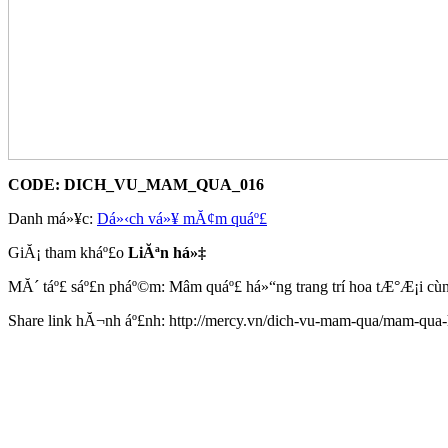
CODE:
DICH_VU_MAM_QUA_016
Danh má»¥c:
Dá»‹ch vá»¥ mĂ¢m quáº£
GiĂ¡ tham kháº£o
LiĂªn há»‡
MĂ´ táº£ sáº£n pháº©m: Mâm quáº£ há»“ng trang trí hoa tÆ°Æ¡i cù
Share link hĂ¬nh áº£nh: http://mercy.vn/dich-vu-mam-qua/mam-qua-