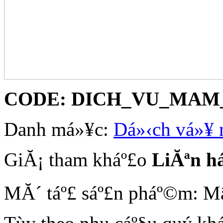
CODE:
DICH_VU_MAM
Danh má»¥c:
Dá»‹ch vá»¥
GiĂ¡ tham kháº£o
LiĂªn h
MĂ´ táº£ sáº£n pháº©m: Mâ