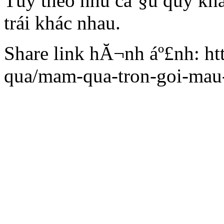
Tùy theo nhu cáº§u quý khá
trái khác nhau.
Share link hĂ¬nh áº£nh: ht
qua/mam-qua-tron-goi-mau