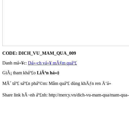
CODE:
DICH_VU_MAM_QUA_009
Danh má»¥c:
Dá»‹ch vá»¥ mĂ¢m quáº£
GiĂ¡ tham kháº£o
LiĂªn há»‡
MĂ´ táº£ sáº£n pháº©m: Mâm quáº£ dùng khÄƒn ren Ä‘á»
Share link hĂ¬nh áº£nh: http://mercy.vn/dich-vu-mam-qua/mam-qua